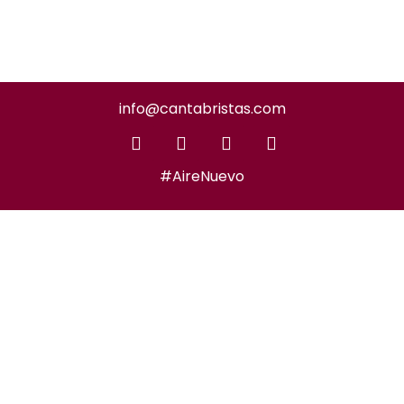
info@cantabristas.com
#AireNuevo