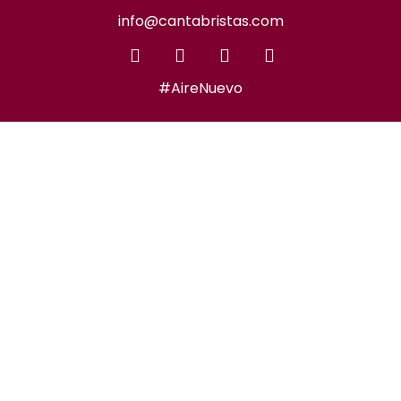
info@cantabristas.com
#AireNuevo