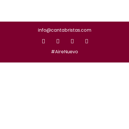
info@cantabristas.com
#AireNuevo