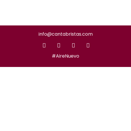
info@cantabristas.com
#AireNuevo