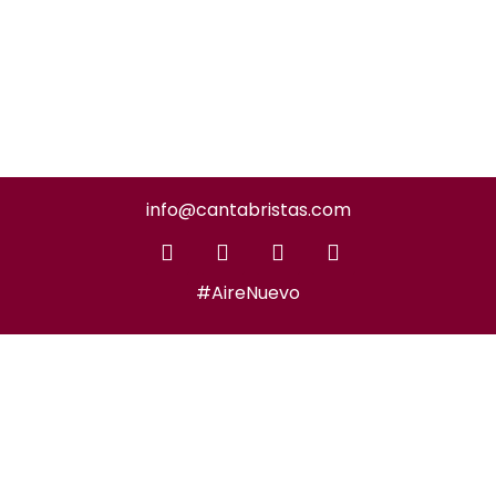
info@cantabristas.com
#AireNuevo