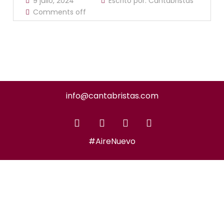
9 julio, 2024
Escrito por:
Cantabristas
Comments off
info@cantabristas.com
#AireNuevo