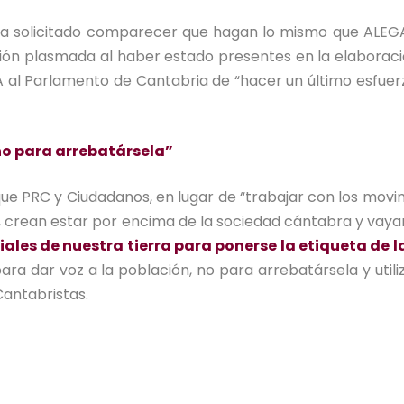
 ha solicitado comparecer que hagan lo mismo que ALEG
ión plasmada al haber estado presentes en la elaboración
al Parlamento de Cantabria de “hacer un último esfuerz
no para arrebatársela”
ue PRC y Ciudadanos, en lugar de “trabajar con los movi
 crean estar por encima de la sociedad cántabra y vayan
ciales de nuestra tierra para ponerse la etiqueta de 
ara dar voz a la población, no para arrebatársela y util
antabristas.