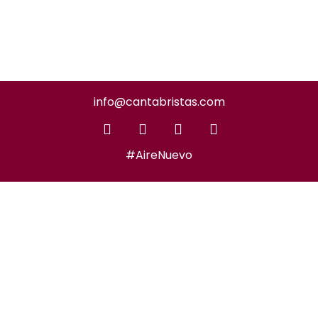
info@cantabristas.com
#AireNuevo