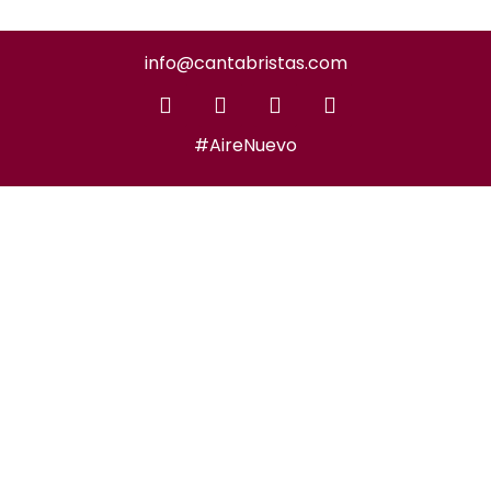
info@cantabristas.com
#AireNuevo