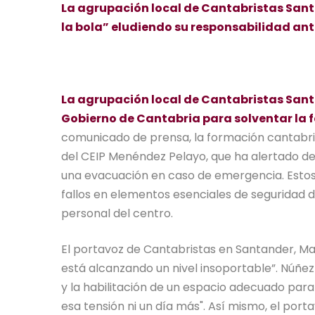
La agrupación local de Cantabristas Sa
la bola” eludiendo su responsabilidad an
La agrupación local de Cantabristas San
Gobierno de Cantabria para solventar la f
comunicado de prensa, la formación cantabris
del CEIP Menéndez Pelayo, que ha alertado de 
una evacuación en caso de emergencia. Estos 
fallos en elementos esenciales de seguridad de
personal del centro.
El portavoz de Cantabristas en Santander, Man
está alcanzando un nivel insoportable”. Núñez 
y la habilitación de un espacio adecuado para
esa tensión ni un día más". Así mismo, el por