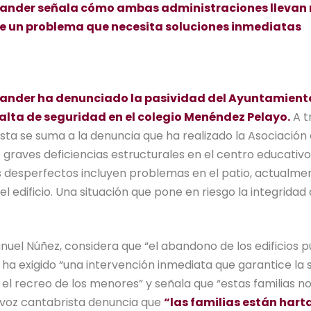
ntander señala cómo ambas administraciones lleva
te un problema que necesita soluciones inmediatas
tander ha denunciado la pasividad del Ayuntamiento
alta de seguridad en el colegio Menéndez Pelayo.
A t
ta se suma a la denuncia que ha realizado la Asociación
graves deficiencias estructurales en el centro educativo 
desperfectos incluyen problemas en el patio, actualmente
l edificio. Una situación que pone en riesgo la integridad
uel Núñez, considera que “el abandono de los edificios p
ha exigido “una intervención inmediata que garantice la s
 el recreo de los menores” y señala que “estas familias n
tavoz cantabrista denuncia que
“las familias están hart