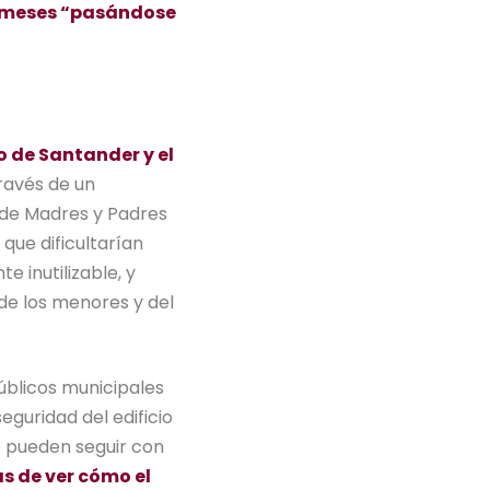
n meses “pasándose
 de Santander y el
ravés de un
 de Madres y Padres
que dificultarían
 inutilizable, y
 de los menores y del
úblicos municipales
eguridad del edificio
o pueden seguir con
as de ver cómo el