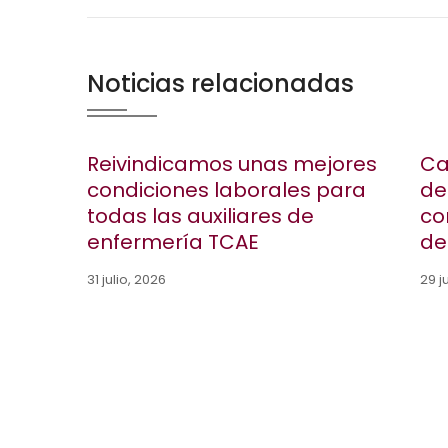
Noticias relacionadas
Reivindicamos unas mejores
Ca
condiciones laborales para
de
todas las auxiliares de
co
enfermería TCAE
de
31 julio, 2026
29 j