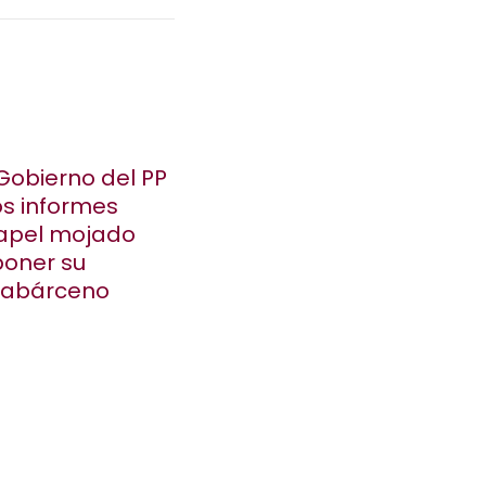
Gobierno del PP
os informes
papel mojado
poner su
Cabárceno