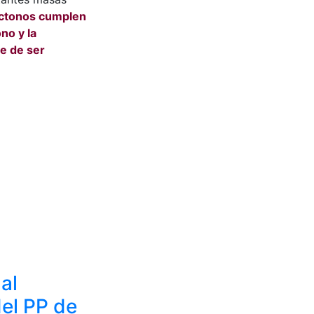
óctonos cumplen
no y la
je de ser
al
el PP de