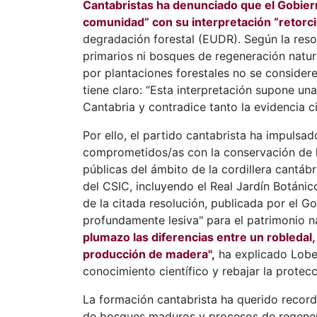
Cantabristas ha denunciado que el Gobier
comunidad” con su interpretación “retorc
degradación forestal (EUDR). Según la res
primarios ni bosques de regeneración natura
por plantaciones forestales no se considere
tiene claro: “Esta interpretación supone u
Cantabria y contradice tanto la evidencia ci
Por ello, el partido cantabrista ha impulsado
comprometidos/as con la conservación de l
públicas del ámbito de la cordillera cantáb
del CSIC, incluyendo el Real Jardín Botánico 
de la citada resolución, publicada por el G
profundamente lesiva" para el patrimonio n
plumazo las diferencias entre un robledal,
producción de madera",
ha explicado Lobet
conocimiento científico y rebajar la protec
La formación cantabrista ha querido record
de bosques maduros y procesos de regener