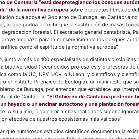
no de Cantabria “está desprotegiendo los bosques autóct
ida” de la normativa europea
sobre productos libres de de
olución que apoya el Gobierno de Buruaga, en Cantabria no
l, lo que podría permitir que la sustitución de masas fore
 degradación forestal. El secretario general cantabrista, Pa
na grave amenaza para la conservación de los bosques aut
entífica como el espíritu de la normativa europea”.
, junto a más de 100 especialistas de distintas disciplinas c
a biodiversidad (reconocidos profesores y profesoras de 
rica como la UC, UPV, UOvi o ULeón y científicos y científi
o el Instituto Pirenaico de Ecología), un manifiesto que sol
obierno de Buruaga, por entender que establece una interpr
atural de Cantabria.
“El Gobierno de Cantabria pretende b
 un hayedo o un encinar autóctono y una plantación forest
e. A su juicio, “equiparar ambas realidades supone ignora
ción efectiva de nuestros ecosistemas más valiosos".
ar que numerosos estudios científicos documentan la exist
ación natural que han permitido la conservación de impor