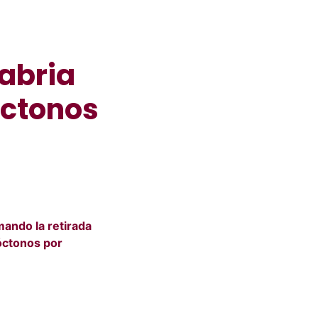
abria
óctonos
mando la retirada
óctonos por