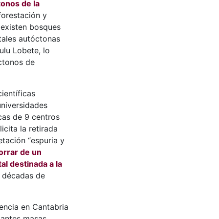
onos de la
forestación y
 existen bosques
stales autóctonas
ulu Lobete, lo
óctonos de
ientíficas
universidades
cas de 9 centros
icita la retirada
etación “espuria y
orrar de un
al destinada a la
r décadas de
encia en Cantabria
tantes masas