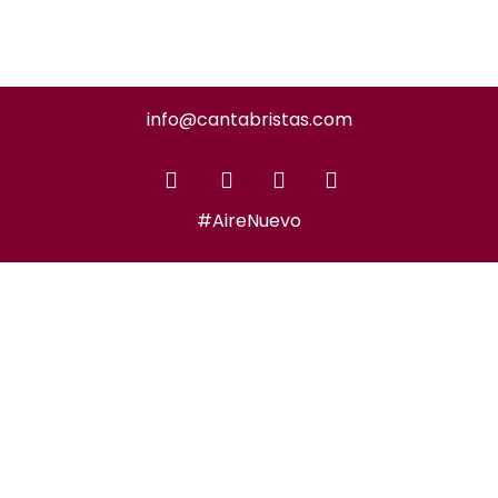
info@cantabristas.com
#AireNuevo