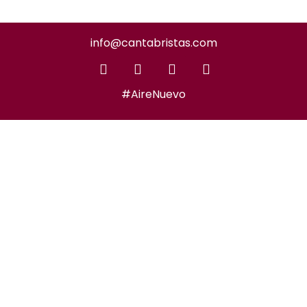
info@cantabristas.com
#AireNuevo